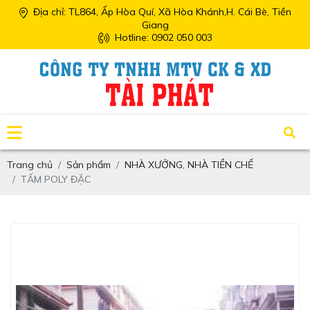
Địa chỉ: TL864, Ấp Hòa Quí, Xã Hòa Khánh,H. Cái Bè, Tiền
Giang
Hotline: 0902 050 003
Trang chủ
Sản phẩm
NHÀ XƯỞNG, NHÀ TIỀN CHẾ
TẤM POLY ĐẶC