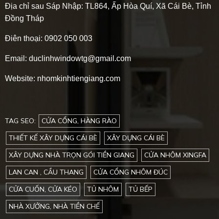
Địa chỉ sau Sáp Nhập:
TL864, Ấp Hòa Quí, Xã Cái Bè, Tỉnh
Đồng Tháp
Điên thoại: 0902 050 003
Email: duclinhwindowtg@gmail.com
Website: nhomkinhtiengiang.com
TAG SEO:
CỬA CỔNG, HÀNG RÀO
THIẾT KẾ XÂY DỰNG CÁI BÈ
XÂY DỰNG CÁI BÈ
XÂY DỰNG NHÀ TRỌN GÓI TIỀN GIANG
CỬA NHÔM XINGFA
LAN CAN , CẦU THANG
CỬA CỔNG NHÔM ĐÚC
CỬA CUỐN, CỬA KÉO
TỦ NHÔM
TỦ BẾP
NHÀ XƯỞNG, NHÀ TIỀN CHẾ