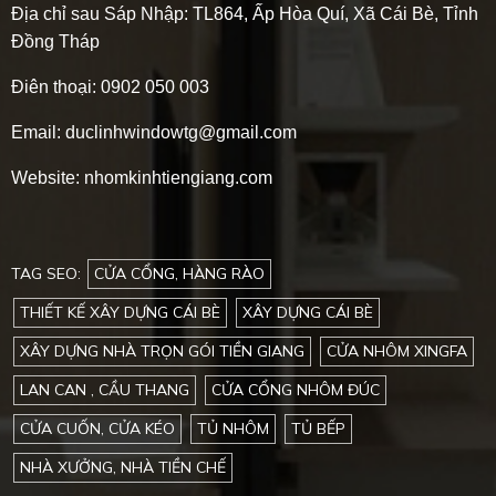
Địa chỉ sau Sáp Nhập:
TL864, Ấp Hòa Quí, Xã Cái Bè, Tỉnh
Đồng Tháp
Điên thoại: 0902 050 003
Email: duclinhwindowtg@gmail.com
Website: nhomkinhtiengiang.com
TAG SEO:
CỬA CỔNG, HÀNG RÀO
THIẾT KẾ XÂY DỰNG CÁI BÈ
XÂY DỰNG CÁI BÈ
XÂY DỰNG NHÀ TRỌN GÓI TIỀN GIANG
CỬA NHÔM XINGFA
LAN CAN , CẦU THANG
CỬA CỔNG NHÔM ĐÚC
CỬA CUỐN, CỬA KÉO
TỦ NHÔM
TỦ BẾP
NHÀ XƯỞNG, NHÀ TIỀN CHẾ