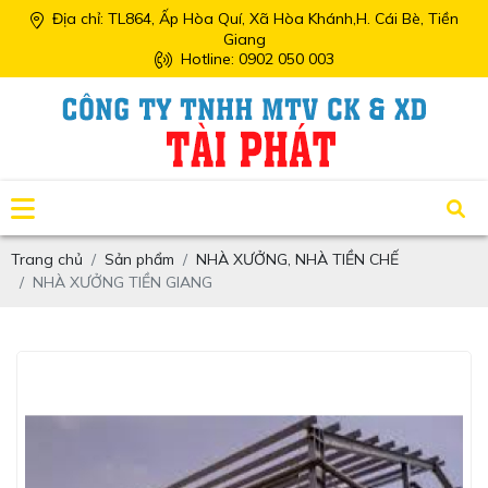
Địa chỉ: TL864, Ấp Hòa Quí, Xã Hòa Khánh,H. Cái Bè, Tiền
Giang
Hotline: 0902 050 003
Trang chủ
Sản phẩm
NHÀ XƯỞNG, NHÀ TIỀN CHẾ
NHÀ XƯỞNG TIỀN GIANG