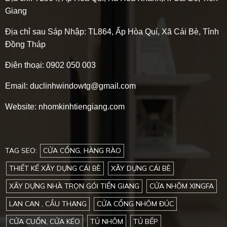
Giang
Địa chỉ sau Sáp Nhập:
TL864, Ấp Hòa Quí, Xã Cái Bè, Tỉnh
Đồng Tháp
Điên thoại: 0902 050 003
Email: duclinhwindowtg@gmail.com
Website: nhomkinhtiengiang.com
TAG SEO:
CỬA CỔNG, HÀNG RÀO
THIẾT KẾ XÂY DỰNG CÁI BÈ
XÂY DỰNG CÁI BÈ
XÂY DỰNG NHÀ TRỌN GÓI TIỀN GIANG
CỬA NHÔM XINGFA
LAN CAN , CẦU THANG
CỬA CỔNG NHÔM ĐÚC
CỬA CUỐN, CỬA KÉO
TỦ NHÔM
TỦ BẾP