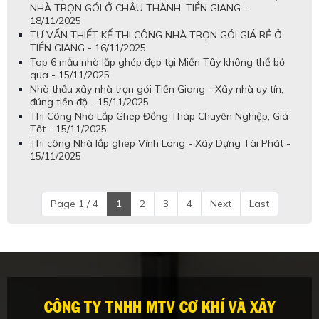
NHÀ TRỌN GÓI Ở CHÂU THÀNH, TIỀN GIANG -
18/11/2025
TƯ VẤN THIẾT KẾ THI CÔNG NHÀ TRỌN GÓI GIÁ RẺ Ở
TIỀN GIANG - 16/11/2025
Top 6 mẫu nhà lắp ghép đẹp tại Miền Tây không thể bỏ
qua - 15/11/2025
Nhà thầu xây nhà trọn gói Tiền Giang - Xây nhà uy tín,
đúng tiền độ - 15/11/2025
Thi Công Nhà Lắp Ghép Đồng Tháp Chuyên Nghiệp, Giá
Tốt - 15/11/2025
Thi công Nhà lắp ghép Vĩnh Long - Xây Dựng Tài Phát -
15/11/2025
Page 1 / 4
1
2
3
4
Next
Last
CÔNG TY TNHH MTV CƠ KHÍ VÀ XÂY