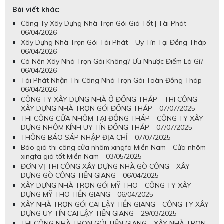
Bài viết khác:
Công Ty Xây Dựng Nhà Trọn Gói Giá Tốt | Tài Phát -
06/04/2026
Xây Dựng Nhà Trọn Gói Tài Phát – Uy Tín Tại Đồng Tháp -
06/04/2026
Có Nên Xây Nhà Trọn Gói Không? Ưu Nhược Điểm Là Gì? -
06/04/2026
Tài Phát Nhận Thi Công Nhà Trọn Gói Toàn Đồng Tháp -
06/04/2026
CÔNG TY XÂY DỰNG NHÀ Ở ĐỒNG THÁP - THI CÔNG
XÂY DỰNG NHÀ TRỌN GÓI ĐỒNG THÁP - 07/07/2025
THI CÔNG CỬA NHÔM TẠI ĐỒNG THÁP - CÔNG TY XÂY
DỰNG NHÔM KÍNH UY TÍN ĐỒNG THÁP - 07/07/2025
THÔNG BÁO SÁP NHẬP ĐỊA CHỈ - 07/07/2025
Báo giá thi công cửa nhôm xingfa Miền Nam - Cửa nhôm
xingfa giá tốt Miền Nam - 03/05/2025
ĐƠN VỊ THI CÔNG XÂY DỰNG NHÀ GÒ CÔNG - XÂY
DỰNG GÒ CÔNG TIỀN GIANG - 06/04/2025
XÂY DỰNG NHÀ TRỌN GÓI MỸ THO - CÔNG TY XÂY
DỰNG MỸ THO TIỀN GIANG - 06/04/2025
XÂY NHÀ TRỌN GÓI CAI LẬY TIỀN GIANG - CÔNG TY XÂY
DỰNG UY TÍN CAI LẬY TIỀN GIANG - 29/03/2025
THI CÔNG NHÀ TRỌN GÓI TIỀN GIANG - XÂY NHÀ TRỌN