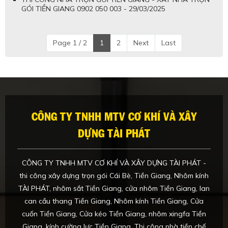
GÓI TIỀN GIANG 0902 050 003 - 29/03/2025
Page 1 / 2
1
2
Next
Last
CÔNG TY TNHH MTV CƠ KHÍ VÀ XÂY
DỰNG TÀI PHÁT
CÔNG TY TNHH MTV CƠ KHÍ VÀ XÂY DỰNG TÀI PHÁT -
thi công xây dựng trọn gói Cái Bè, Tiền Giang, Nhôm kính
TÀI PHÁT, nhôm sắt Tiền Giang, cửa nhôm Tiền Giang, lan
can cầu thang Tiền Giang, Nhôm kính Tiền Giang, Cửa
cuốn Tiền Giang, Cửa kéo Tiền Giang, nhôm xingfa Tiền
Giang, kính cường lực Tiền Giang, Thi công nhà tiền chế