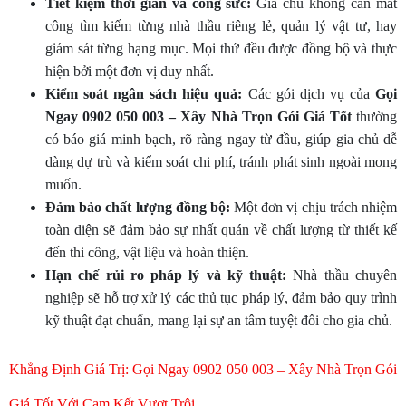
Tiết kiệm thời gian và công sức:
Gia chủ không cần mất
công tìm kiếm từng nhà thầu riêng lẻ, quản lý vật tư, hay
giám sát từng hạng mục. Mọi thứ đều được đồng bộ và thực
hiện bởi một đơn vị duy nhất.
Kiểm soát ngân sách hiệu quả:
Các gói dịch vụ của
Gọi
Ngay 0902 050 003 – Xây Nhà Trọn Gói Giá Tốt
thường
có báo giá minh bạch, rõ ràng ngay từ đầu, giúp gia chủ dễ
dàng dự trù và kiểm soát chi phí, tránh phát sinh ngoài mong
muốn.
Đảm bảo chất lượng đồng bộ:
Một đơn vị chịu trách nhiệm
toàn diện sẽ đảm bảo sự nhất quán về chất lượng từ thiết kế
đến thi công, vật liệu và hoàn thiện.
Hạn chế rủi ro pháp lý và kỹ thuật:
Nhà thầu chuyên
nghiệp sẽ hỗ trợ xử lý các thủ tục pháp lý, đảm bảo quy trình
kỹ thuật đạt chuẩn, mang lại sự an tâm tuyệt đối cho gia chủ.
Khẳng Định Giá Trị: Gọi Ngay 0902 050 003 – Xây Nhà Trọn Gói
Giá Tốt Với Cam Kết Vượt Trội