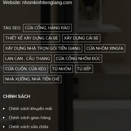
Website: nhomkinhtiengiang.com
TAG SEO:
CỬA CỔNG, HÀNG RÀO
THIẾT KẾ XÂY DỰNG CÁI BÈ
XÂY DỰNG CÁI BÈ
XÂY DỰNG NHÀ TRỌN GÓI TIỀN GIANG
CỬA NHÔM XINGFA
LAN CAN , CẦU THANG
CỬA CỔNG NHÔM ĐÚC
CỬA CUỐN, CỬA KÉO
TỦ NHÔM
TỦ BẾP
NHÀ XƯỞNG, NHÀ TIỀN CHẾ
CHÍNH SÁCH
Chính sách khuyến mãi
Chính sách giao hàng
Chính sách sữa chữa