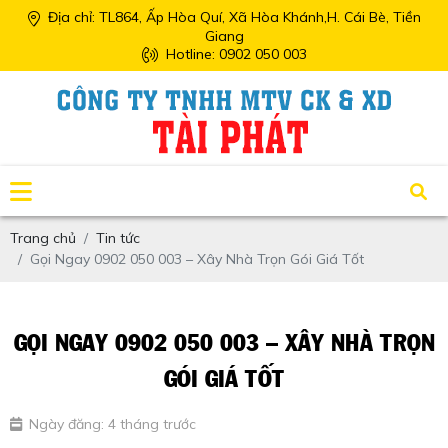
Địa chỉ: TL864, Ấp Hòa Quí, Xã Hòa Khánh,H. Cái Bè, Tiền
Giang
Hotline: 0902 050 003
Trang chủ
Tin tức
Gọi Ngay 0902 050 003 – Xây Nhà Trọn Gói Giá Tốt
GỌI NGAY 0902 050 003 – XÂY NHÀ TRỌN
GÓI GIÁ TỐT
Ngày đăng: 4 tháng trước