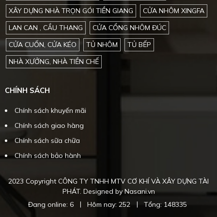
XÂY DỰNG NHÀ TRỌN GÓI TIỀN GIANG
CỬA NHÔM XINGFA
LAN CAN , CẦU THANG
CỬA CỔNG NHÔM ĐÚC
CỬA CUỐN, CỬA KÉO
TỦ NHÔM
TỦ BẾP
NHÀ XƯỞNG, NHÀ TIỀN CHẾ
CHÍNH SÁCH
Chính sách khuyến mãi
Chính sách giao hàng
Chính sách sữa chữa
Chính sách bảo hành
2023 Copyright CÔNG TY TNHH MTV CƠ KHÍ VÀ XÂY DỰNG TÀI
PHÁT. Designed by Nasani.vn
|
|
Đang online: 6
Hôm nay: 252
Tổng: 148335