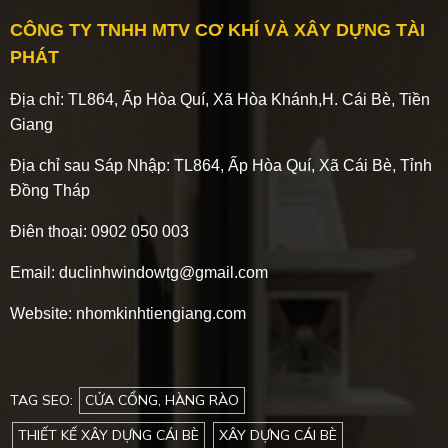
CÔNG TY TNHH MTV CƠ KHÍ VÀ XÂY DỰNG TÀI
PHÁT
Địa chỉ: TL864, Ấp Hòa Quí, Xã Hòa Khánh,H. Cái Bè, Tiền
Giang
Địa chỉ sau Sáp Nhập:
TL864, Ấp Hòa Quí, Xã Cái Bè, Tỉnh
Đồng Tháp
Điên thoại: 0902 050 003
Email: duclinhwindowtg@gmail.com
Website: nhomkinhtiengiang.com
TAG SEO:
CỬA CỔNG, HÀNG RÀO
THIẾT KẾ XÂY DỰNG CÁI BÈ
XÂY DỰNG CÁI BÈ